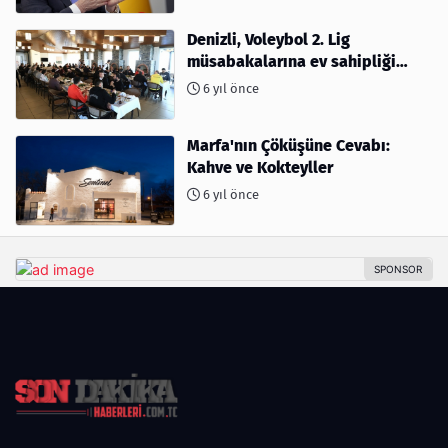
Denizli, Voleybol 2. Lig
müsabakalarına ev sahipliği
yapıyor
6 yıl önce
Marfa'nın Çöküşüne Cevabı:
Kahve ve Kokteyller
6 yıl önce