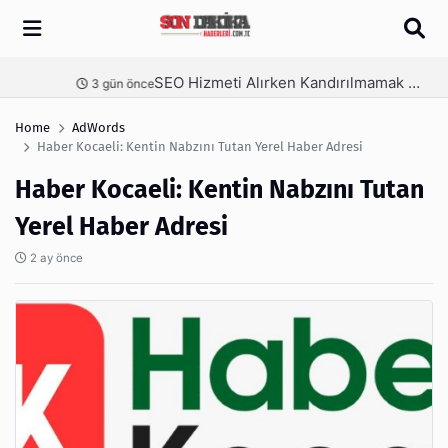
Arama
SEO Hizmeti Alırken Kandırılmamak İçin Bilinmesi Gerekenler
nce
4 gün önce
Home
AdWords
Haber Kocaeli: Kentin Nabzını Tutan Yerel Haber Adresi
Haber Kocaeli: Kentin Nabzını Tutan
Yerel Haber Adresi
2 ay önce