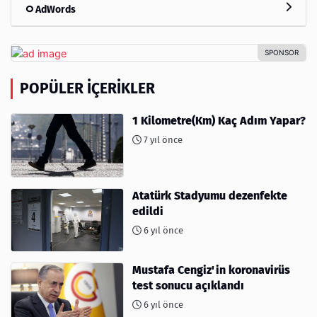
AdWords
POPÜLER İÇERIKLER
1 Kilometre(Km) Kaç Adım Yapar?
7 yıl önce
Atatürk Stadyumu dezenfekte
edildi
6 yıl önce
Mustafa Cengiz'in koronavirüs
test sonucu açıklandı
6 yıl önce