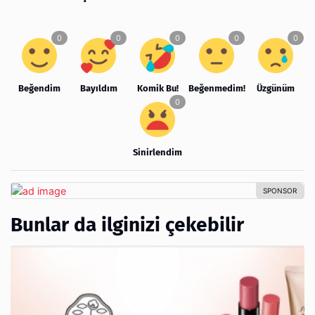
Beğendim
Bayıldım
Komik Bu!
Beğenmedim!
Üzgünüm
Sinirlendim
Bunlar da ilginizi çekebilir