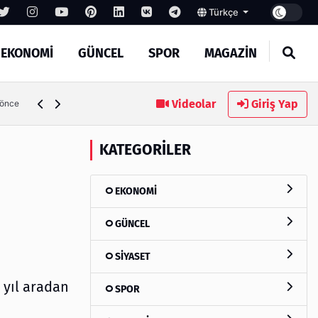
Türkçe
EKONOMİ
GÜNCEL
SPOR
MAGAZİN
Videolar
Giriş Yap
 önce
KATEGORILER
EKONOMİ
GÜNCEL
SİYASET
 yıl aradan
SPOR