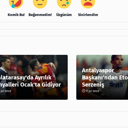
Komik Bu!
Beğenmedim!
Üzgünüm
Sinirlendim
Antalyaspor
latarasay'da Ayrılık
Başkanı'ndan Eto
nyalleri Ocak'ta Gidiyor
Serzeniş
yıl önce
9 yıl önce