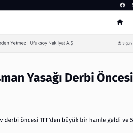
Arama
ak İçin Bilinmesi Gerekenler
4 gün
ı
sman Yasağı Derbi Öncesi
v derbi öncesi TFF'den büyük bir hamle geldi ve 5