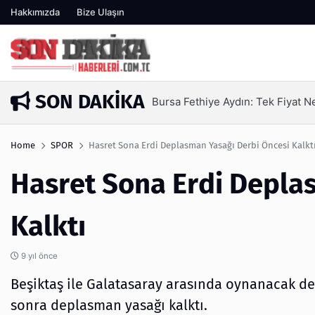
Hakkımızda
Bize Ulaşın
SON DAKIKA
SEO Hizmeti Alırken Kandırılmam
3 gün önce
Home
SPOR
Hasret Sona Erdi Deplasman Yasağı Derbi Öncesi Kalkt
Hasret Sona Erdi Depla
Kalktı
9 yıl önce
Beşiktaş ile Galatasaray arasında oynanacak de
sonra deplasman yasağı kalktı.