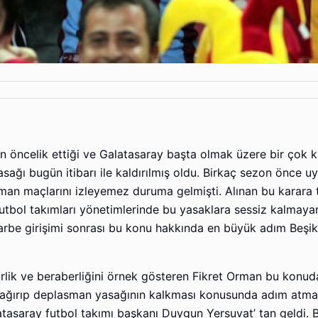
n öncelik ettiği ve Galatasaray başta olmak üzere bir çok 
sağı bugün itibarı ile kaldırılmış oldu. Birkaç sezon önce 
man maçlarını izleyemez duruma gelmişti. Alınan bu karara t
utbol takımları yönetimlerinde bu yasaklara sessiz kalmaya
arbe girişimi sonrası bu konu hakkında en büyük adım Beşik
rlik ve beraberliğini örnek gösteren Fikret Orman bu konuda
e çağırıp deplasman yasağının kalkması konusunda adım atmal
atasaray futbol takımı başkanı Duygun Yersuvat’ tan geldi. 