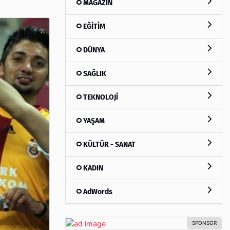
MAGAZİN
EĞİTİM
DÜNYA
SAĞLIK
TEKNOLOJİ
YAŞAM
KÜLTÜR - SANAT
KADIN
AdWords