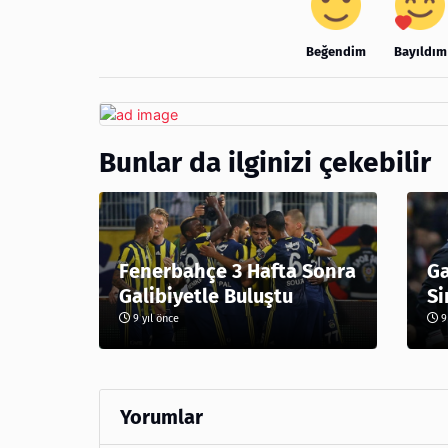
Beğendim
Bayıldım
Bunlar da ilginizi çekebilir
Fenerbahçe 3 Hafta Sonra
Ga
Galibiyetle Buluştu
Si
9 yıl önce
9 
Yorumlar