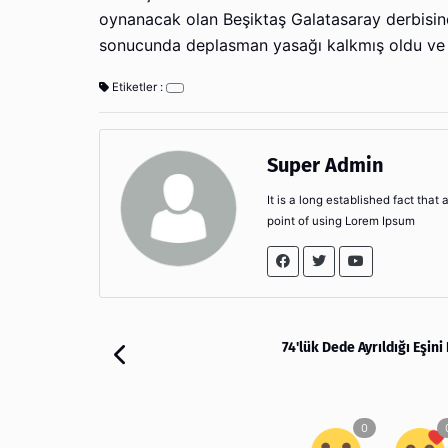
oynanacak olan Beşiktaş Galatasaray derbisind
sonucunda deplasman yasağı kalkmış oldu ve t
Etiketler :
Super Admin
It is a long established fact that
point of using Lorem Ipsum
74'lük Dede Ayrıldığı Eşin