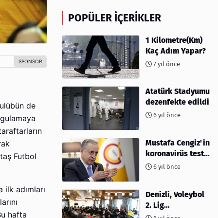
POPÜLER İÇERIKLER
1 Kilometre(Km)
Kaç Adım Yapar?
7 yıl önce
Atatürk Stadyumu
dezenfekte edildi
kulübün de
6 yıl önce
uygulamaya
araftarların
Mustafa Cengiz'in
rak
koronavirüs test
taş Futbol
sonucu açıklandı
6 yıl önce
 ilk adımları
Denizli, Voleybol
arını
2. Lig
Bu hafta
müsabakalarına